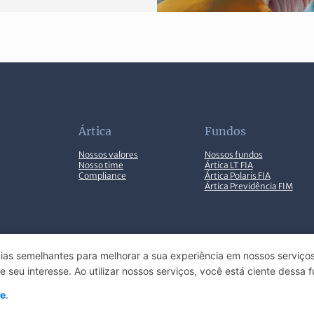
Ártica
Fundos
Nossos valores
Nossos fundos
Nosso time
Ártica LT FIA
Compliance
Ártica Polaris FIA
Ártica Previdência FIM
ias semelhantes para melhorar a sua experiência em nossos serviços
EN
Configurações de cookies
RESERVADOS.
seu interesse. Ao utilizar nossos serviços, você está ciente dessa f
de
.