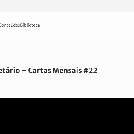
Conteúdos
Biblioteca
etário – Cartas Mensais #22