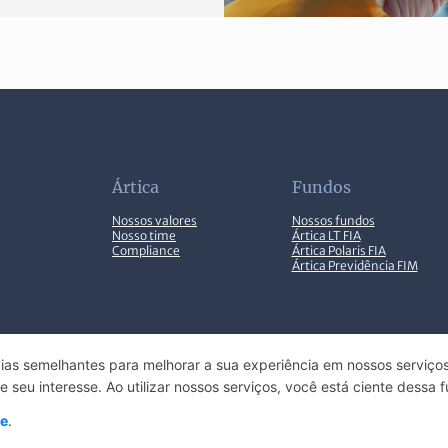
Ártica
Fundos
Nossos valores
Nossos fundos
Nosso time
Ártica LT FIA
Compliance
Ártica Polaris FIA
Ártica Previdência FIM
ias semelhantes para melhorar a sua experiência em nossos serviços
EN
Configurações de cookies
RESERVADOS.
seu interesse. Ao utilizar nossos serviços, você está ciente dessa f
de
.