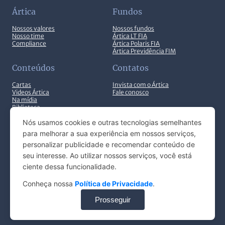
Ártica
Fundos
Nossos valores
Nossos fundos
Nosso time
Ártica LT FIA
Compliance
Ártica Polaris FIA
Ártica Previdência FIM
Conteúdos
Contatos
Cartas
Invista com o Ártica
Videos Ártica
Fale conosco
Na mídia
Biblioteca
Nós usamos cookies e outras tecnologias semelhantes
para melhorar a sua experiência em nossos serviços,
personalizar publicidade e recomendar conteúdo de
seu interesse. Ao utilizar nossos serviços, você está
© ARTICA INVESTIMENTOS 2025. TODOS OS DIREITOS
ciente dessa funcionalidade.
RESERVADOS.
Conheça nossa
Política de Privacidade
.
EN
Configurações de cookies
Prosseguir