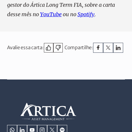
gestor do Ártica Long Term FIA, sobre a carta
desse mês no
YouTube
ou no
Spotify
.
test
Avalie essa carta:
Compartilhe:
teste test test2 Confiram os comentários de Ivan Barboza,
gestor do Ártica Long Term FIA, sobre a carta desse mês…
Ler mais
Disponível em vídeo