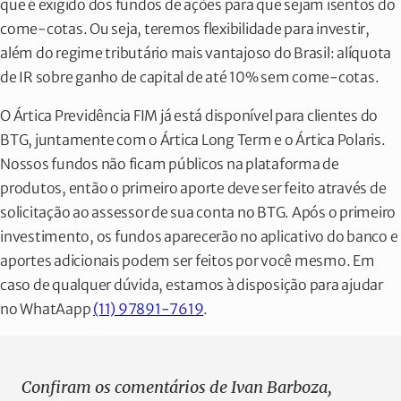
que é exigido dos fundos de ações para que sejam isentos do
come-cotas. Ou seja, teremos flexibilidade para investir,
além do regime tributário mais vantajoso do Brasil: alíquota
de IR sobre ganho de capital de até 10% sem come-cotas.
O Ártica Previdência FIM já está disponível para clientes do
Teste 2
BTG, juntamente com o Ártica Long Term e o Ártica Polaris.
Nossos fundos não ficam públicos na plataforma de
produtos, então o primeiro aporte deve ser feito através de
Teste 2 Confiram os comentários de Ivan Barboza, gestor do
solicitação ao assessor de sua conta no BTG. Após o primeiro
Ártica Long Term FIA, sobre a carta desse mês no…
investimento, os fundos aparecerão no aplicativo do banco e
aportes adicionais podem ser feitos por você mesmo. Em
caso de qualquer dúvida, estamos à disposição para ajudar
Ler mais
no WhatAapp
(11) 97891-7619
.
Confiram os comentários de Ivan Barboza,