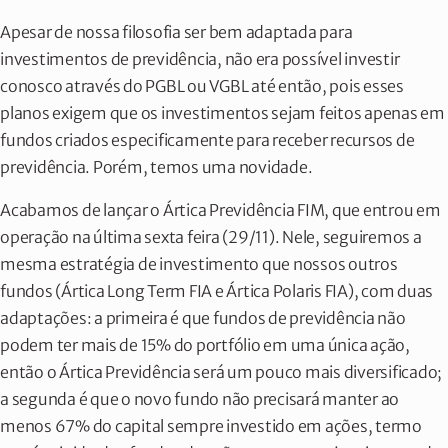
Apesar de nossa filosofia ser bem adaptada para
investimentos de previdência, não era possível investir
conosco através do PGBL ou VGBL até então, pois esses
planos exigem que os investimentos sejam feitos apenas em
fundos criados especificamente para receber recursos de
previdência. Porém, temos uma novidade.
Acabamos de lançar o Ártica Previdência FIM, que entrou em
CONTEÚDOS AUTORAIS
operação na última sexta feira (29/11). Nele, seguiremos a
Cartas
relacionadas
mesma estratégia de investimento que nossos outros
fundos (Ártica Long Term FIA e Ártica Polaris FIA), com duas
adaptações: a primeira é que fundos de previdência não
podem ter mais de 15% do portfólio em uma única ação,
então o Ártica Previdência será um pouco mais diversificado;
Disponível em vídeo
a segunda é que o novo fundo não precisará manter ao
menos 67% do capital sempre investido em ações, termo