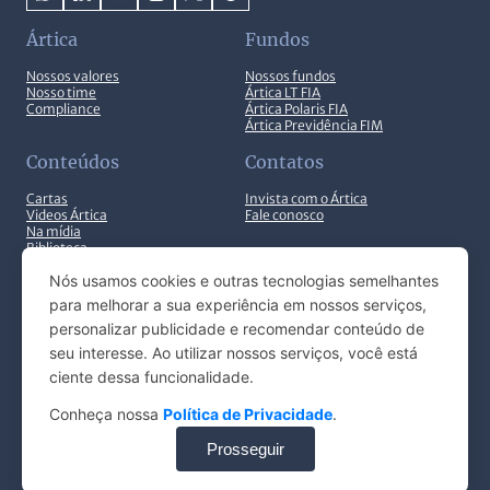
Ártica
Fundos
Nossos valores
Nossos fundos
Nosso time
Ártica LT FIA
Compliance
Ártica Polaris FIA
Ártica Previdência FIM
Conteúdos
Contatos
Epistemologia nos investimentos
Cartas
Invista com o Ártica
Videos Ártica
Fale conosco
Na mídia
Biblioteca
Caros investidores, O Brasil tem uma cultura apegada ao
Nós usamos cookies e outras tecnologias semelhantes
empirismo. Aqui se fala que “na prática, a teoria é outra”.…
para melhorar a sua experiência em nossos serviços,
personalizar publicidade e recomendar conteúdo de
seu interesse. Ao utilizar nossos serviços, você está
© ARTICA INVESTIMENTOS 2025. TODOS OS DIREITOS
Ler mais
ciente dessa funcionalidade.
RESERVADOS.
Conheça nossa
Política de Privacidade
.
EN
Configurações de cookies
Disponível em vídeo
Prosseguir