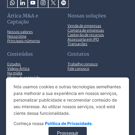
Ártica M&A e
Nossas soluções
Captação
Venda de empresas
Compra de empresas
Nossos valores
Captação de recursos
Nosso time
Assessoria em IPO
Principais números
Transações
Conteúdos
Contatos
Estudos
Trabalhe conosco
Videos Ártica
Fale conosco
Na mídia
Pílulas de conteúdo
Nós usamos cookies e outras tecnologias semelhantes
para melhorar a sua experiência em nossos serviços,
personalizar publicidade e recomendar conteúdo de
seu interesse. Ao utilizar nossos serviços, você está
© ARTICA INVESTIMENTOS 2025. TODOS OS DIREITOS
ciente dessa funcionalidade.
RESERVADOS.
Conheça nossa
Política de Privacidade
.
EN
Configurações de cookies
Prosseguir