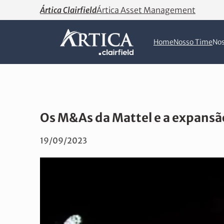
Ártica Clairfield
Ártica Asset Management
Home
Nosso Time
Nos
Os M&As da Mattel e a expans
19/09/2023