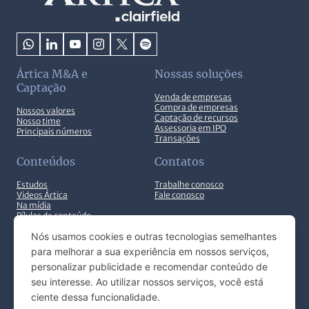
Ártica M&A e
Nossas soluções
Captação
Venda de empresas
Compra de empresas
Nossos valores
Captação de recursos
Nosso time
Assessoria em IPO
Principais números
Transações
Conteúdos
Contatos
Estudos
Trabalhe conosco
Videos Ártica
Fale conosco
Na mídia
Pílulas de conteúdo
Nós usamos cookies e outras tecnologias semelhantes
para melhorar a sua experiência em nossos serviços,
personalizar publicidade e recomendar conteúdo de
seu interesse. Ao utilizar nossos serviços, você está
© ARTICA INVESTIMENTOS 2025. TODOS OS DIREITOS
ciente dessa funcionalidade.
RESERVADOS.